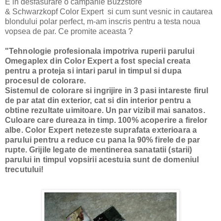
E in desfasurare o campanie Buzzstore
& Schwarzkopf Color Expert si cum sunt vesnic in cautarea
blondului polar perfect, m-am inscris pentru a testa noua
vopsea de par. Ce promite aceasta ?
"
Tehnologie profesionala impotriva ruperii parului
Omegaplex din Color Expert a fost special creata
pentru a proteja si intari parul in timpul si dupa
procesul de colorare.
Sistemul de colorare si ingrijire in 3 pasi intareste firul
de par atat din exterior, cat si din interior pentru a
obtine rezultate uimitoare. Un par vizibil mai sanatos.
Culoare care dureaza in timp. 100% acoperire a firelor
albe. Color Expert netezeste suprafata exterioara a
parului pentru a reduce cu pana la 90% firele de par
rupte. Grijile legate de mentinerea sanatatii (starii)
parului in timpul vopsirii acestuia sunt de domeniul
trecutului!