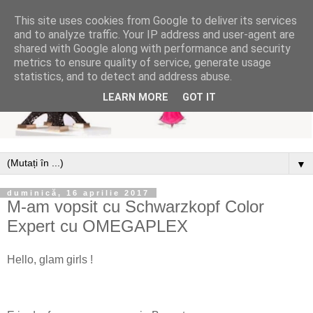
This site uses cookies from Google to deliver its services
and to analyze traffic. Your IP address and user-agent are
shared with Google along with performance and security
metrics to ensure quality of service, generate usage
statistics, and to detect and address abuse.
LEARN MORE
GOT IT
▼
duminică, 16 aprilie 2017
M-am vopsit cu Schwarzkopf Color
Expert cu OMEGAPLEX
Hello, glam girls !