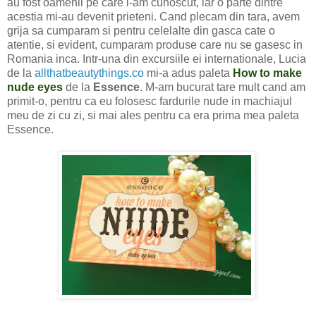
au fost oamenii pe care i-am cunoscut, iar o parte dintre
acestia mi-au devenit prieteni. Cand plecam din tara, avem
grija sa cumparam si pentru celelalte din gasca cate o
atentie, si evident, cumparam produse care nu se gasesc in
Romania inca. Intr-una din excursiile ei internationale, Lucia
de la
allthatbeautythings.co
mi-a adus paleta
How to make
nude eyes
de la
Essence
. M-am bucurat tare mult cand am
primit-o, pentru ca eu folosesc fardurile nude in machiajul
meu de zi cu zi, si mai ales pentru ca era prima mea paleta
Essence.