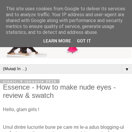
This site uses cookies from Google to deliver its services
and to analyze traffic. Your IP address and user-agent are
shared with Google along with performance and security
metrics to ensure quality of service, generate usage
statistics, and to detect and address abuse.
LEARN MORE
GOT IT
▼
vineri, 9 ianuarie 2015
Essence - How to make nude eyes -
review & swatch
Hello, glam girls !
Unul dintre lucrurile bune pe care mi le-a adus blogging-ul