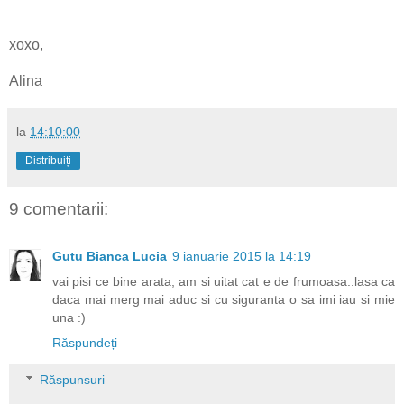
xoxo,
Alina
la
14:10:00
Distribuiți
9 comentarii:
Gutu Bianca Lucia
9 ianuarie 2015 la 14:19
vai pisi ce bine arata, am si uitat cat e de frumoasa..lasa ca
daca mai merg mai aduc si cu siguranta o sa imi iau si mie
una :)
Răspundeți
Răspunsuri