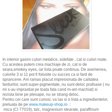
In interior gasim culori metalice, sidefate , cat si culori mate.
Cu acestea putem crea machiaje de zi, cat si de
seara,smokey eyes, iar lista poate continua. De asemenea,
culorile 3 si 11 pot fi folosite cu succes ca si fard de
sprancene. Am ramas placut impresionata de calitatea
fardurilor, sunt super-pigmentate, nu sunt deloc prafoase ( nu
mi s-au imprastiat pe toata fata cand m-am machiat) si
rezista bine pe pleoape, nu se strang deloc.
Pentru cei care sunt curiosi, va las si o lista a ingredientelor,
preluata de pe
www.makeup-shop.ro
:
mica (CI 77019), talc, magnesium stearate, paraffinum