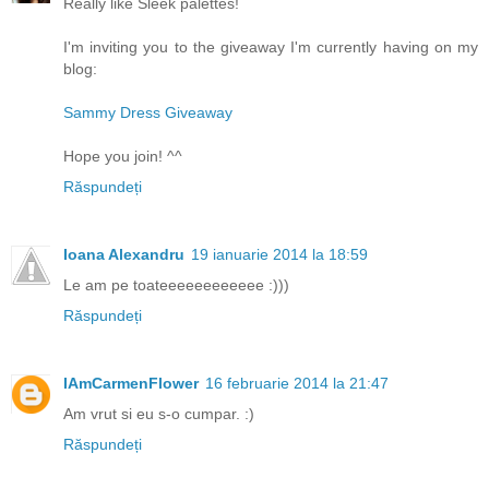
Really like Sleek palettes!
I'm inviting you to the giveaway I'm currently having on my
blog:
Sammy Dress Giveaway
Hope you join! ^^
Răspundeți
Ioana Alexandru
19 ianuarie 2014 la 18:59
Le am pe toateeeeeeeeeeee :)))
Răspundeți
IAmCarmenFlower
16 februarie 2014 la 21:47
Am vrut si eu s-o cumpar. :)
Răspundeți