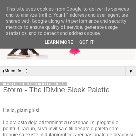
This site uses cookies from Google to deliver its services
and to analyze traffic. Your IP address and user-agent are
shared with Google along with performance and security
metrics to ensure quality of service, generate usage
statistics, and to detect and address abuse.
LEARN MORE
GOT IT
▼
marți, 24 decembrie 2013
Storm - The iDivine Sleek Palette
Hello, glam girls!
La ora asta deja ati terminat cu cozonacii si pregatirile
pentru Craciun, si va invit sa cititi despre o paleta care
trebuie sa existe in dulapiorul fiecarei pasionate de beauty si