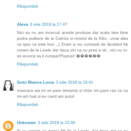
Răspundeți
Alexa
3 iulie 2018 la 17:47
Nici eu nu am incercat aceste produse dar arata tare bine
pudra pulbere de la Catrice si rimelul de la Kiko...cmai ales
ca spui ca este bun ;;) Eram si eu curioasă de lăudatul bb
cream de la Lioele dar daca zici ca nu prea e ok...nici nu m-
as arunca sa il cumpar!Pupicei! ������
Răspundeți
Gutu Bianca Lucia
3 iulie 2018 la 19:41
mascara aia mi se pare tentanta si chiar imi pare rau ca nu
mi-am luat si eu cand am putut
Răspundeți
Unknown
3 iulie 2018 la 23:48
Si eu vroiam sa incerc fdt de la Lioele, dar daca zici ca nu