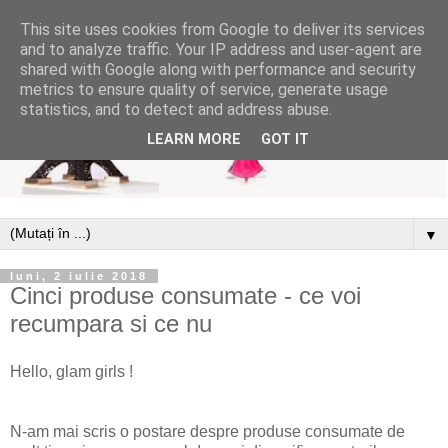
This site uses cookies from Google to deliver its services
and to analyze traffic. Your IP address and user-agent are
shared with Google along with performance and security
metrics to ensure quality of service, generate usage
statistics, and to detect and address abuse.
LEARN MORE
GOT IT
▼
luni, 2 iulie 2018
Cinci produse consumate - ce voi
recumpara si ce nu
Hello, glam girls !
N-am mai scris o postare despre produse consumate de