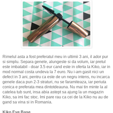
Rimelul asta a fost preferatul meu in ultimii 3 ani, il ador pur
si simplu. Separa genele, alungeste si da volum, iar pretul
este imbatabil - doar 3.5 eur cand este in oferta la Kiko, iar in
mod normal costa undeva la 7 euro. Nu i-am gasit nici un
defect in 3 ani, pentru ca este de un negru intens, nu incarca
genele daca pun 2-3 straturi, nu se faramiteaza, iar periuta
conica e preferata mea dintotdeauna. Nu mai tin minte la al
catelea tub sunt, insa abia astept sa ajung la un magazin
Kiko, sa imi fac stoc. Imi pare rau ca cei de la Kiko nu au de
gand sa vina si in Romania.
Kiko Eye Base