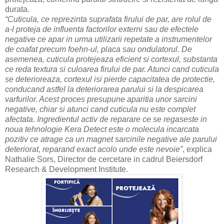
durata.
“Cuticula, ce reprezinta suprafata firului de par, are rolul de
a-l proteja de influenta factorilor externi sau de efectele
negative ce apar in urma utilizarii repetate a instrumentelor
de coafat precum foehn-ul, placa sau ondulatorul. De
asemenea, cuticula protejeaza eficient si cortexul, substanta
ce reda textura si culoarea firului de par. Atunci cand cuticula
se deterioreaza, cortexul isi pierde capacitatea de protectie,
conducand astfel la deteriorarea parului si la despicarea
varfurilor. Acest proces presupune aparitia unor sarcini
negative, chiar si atunci cand cuticula nu este complet
afectata. Ingredientul activ de reparare ce se regaseste in
noua tehnologie Kera Detect este o molecula incarcata
pozitiv ce atrage ca un magnet sarcinile negative ale parului
deteriorat, reparand exact acolo unde este nevoie”
, explica
Nathalie Sors, Director de cercetare in cadrul Beiersdorf
Research & Development Institute.