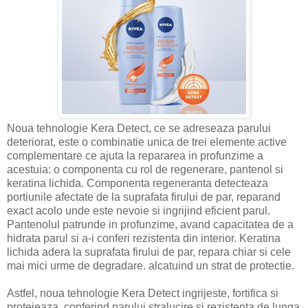
Noua tehnologie Kera Detect, ce se adreseaza parului
deteriorat, este o combinatie unica de trei elemente active
complementare ce ajuta la repararea in profunzime a
acestuia: o componenta cu rol de regenerare, pantenol si
keratina lichida. Componenta regeneranta detecteaza
portiunile afectate de la suprafata firului de par, reparand
exact acolo unde este nevoie si ingrijind eficient parul.
Pantenolul patrunde in profunzime, avand capacitatea de a
hidrata parul si a-i conferi rezistenta din interior. Keratina
lichida adera la suprafata firului de par, repara chiar si cele
mai mici urme de degradare. alcatuind un strat de protectie.
Astfel, noua tehnologie Kera Detect ingrijeste, fortifica si
protejeaza, conferind parului stralucire si rezistenta de lunga