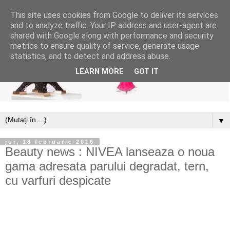
This site uses cookies from Google to deliver its services
and to analyze traffic. Your IP address and user-agent are
shared with Google along with performance and security
metrics to ensure quality of service, generate usage
statistics, and to detect and address abuse.
LEARN MORE
GOT IT
▼
joi, 18 februarie 2016
Beauty news : NIVEA lanseaza o noua
gama adresata parului degradat, tern,
cu varfuri despicate