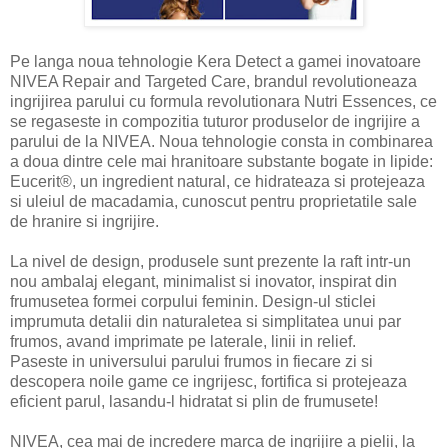
Pe langa noua tehnologie Kera Detect a gamei inovatoare
NIVEA Repair and Targeted Care, brandul revolutioneaza
ingrijirea parului cu formula revolutionara Nutri Essences, ce
se regaseste in compozitia tuturor produselor de ingrijire a
parului de la NIVEA. Noua tehnologie consta in combinarea
a doua dintre cele mai hranitoare substante bogate in lipide:
Eucerit®, un ingredient natural, ce hidrateaza si protejeaza
si uleiul de macadamia, cunoscut pentru proprietatile sale
de hranire si ingrijire.
La nivel de design, produsele sunt prezente la raft intr-un
nou ambalaj elegant, minimalist si inovator, inspirat din
frumusetea formei corpului feminin. Design-ul sticlei
imprumuta detalii din naturaletea si simplitatea unui par
frumos, avand imprimate pe laterale, linii in relief.
Paseste in universului parului frumos in fiecare zi si
descopera noile game ce ingrijesc, fortifica si protejeaza
eficient parul, lasandu-l hidratat si plin de frumusete!
NIVEA, cea mai de incredere marca de ingrijire a pielii, la