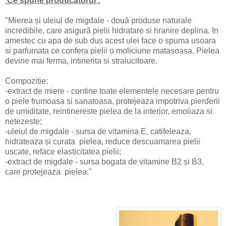
Ce spune producatorul :
"Mierea și uleiul de migdale - două produse naturale
incredibile, care asigură pielii hidratare si hranire deplina. In
amestec cu apa de sub dus acest ulei face o spuma usoara
si parfumata ce confera pielii o moliciune matasoasa. Pielea
devine mai ferma, intinerita si stralucitoare.
Compozitie:
-extract de miere - contine toate elementele necesare pentru
o piele frumoasa si sanatoasa, protejeaza impotriva pierderii
de umiditate, reintinereste pielea de la interior, emoliaza si
netezeste;
-uleiul de migdale - sursa de vitamina E, catifeleaza,
hidrateaza și curata pielea, reduce descuamarea pielii
uscate, reface elasticitatea pielii;
-extract de migdale - sursa bogata de vitamine B2 și B3,
care protejeaza pielea."