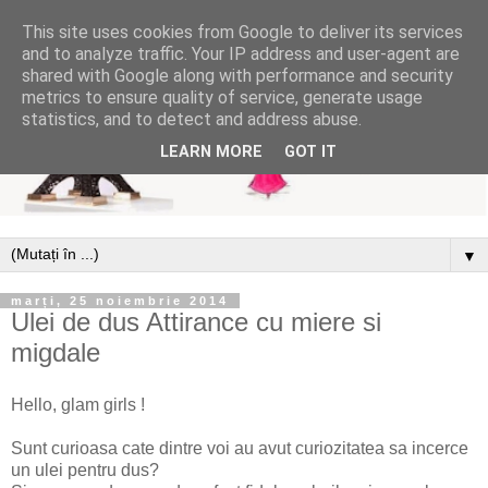
This site uses cookies from Google to deliver its services
and to analyze traffic. Your IP address and user-agent are
shared with Google along with performance and security
metrics to ensure quality of service, generate usage
statistics, and to detect and address abuse.
LEARN MORE
GOT IT
▼
marți, 25 noiembrie 2014
Ulei de dus Attirance cu miere si
migdale
Hello, glam girls !
Sunt curioasa cate dintre voi au avut curiozitatea sa incerce
un ulei pentru dus?