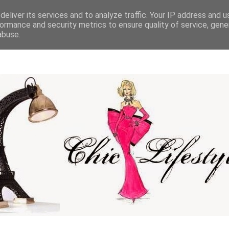
eliver its services and to analyze traffic. Your IP address and 
ormance and security metrics to ensure quality of service, gen
abuse.