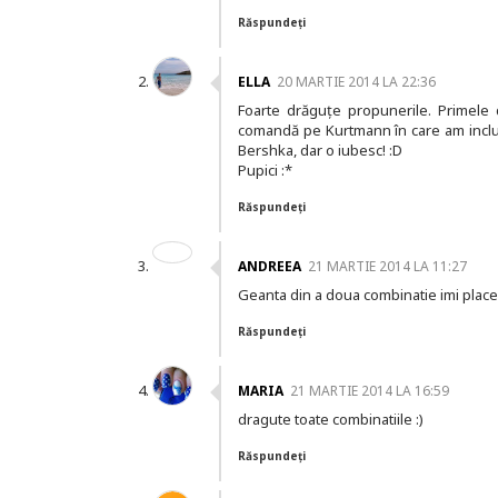
Răspundeți
ELLA
20 MARTIE 2014 LA 22:36
Foarte drăguțe propunerile. Primele 
comandă pe Kurtmann în care am inclus 
Bershka, dar o iubesc! :D
Pupici :*
Răspundeți
ANDREEA
21 MARTIE 2014 LA 11:27
Geanta din a doua combinatie imi place
Răspundeți
MARIA
21 MARTIE 2014 LA 16:59
dragute toate combinatiile :)
Răspundeți