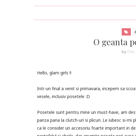
O geanta p
by
Chic 
Hello, glam girls !!
Intr-un final a venit si primavara, incepem sa scoa
vesele, inclusiv posetele :D
Posetele sunt pentru mine un must-have, am destul 
panza pana la clutch-uri si plicuri. Le iubesc si-m
ca le consider un accesoriu foarte important in def
portofelul si cheile, dar anumite posete pot avea efe