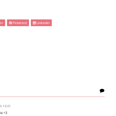
e+
Pinterest
Linkedin
A 16:01
ia <3