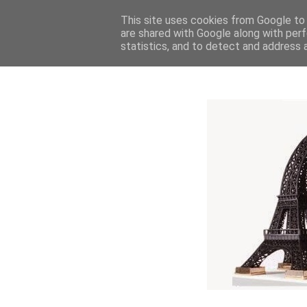
This site uses cookies from Google to d
are shared with Google along with perf
statistics, and to detect and address 