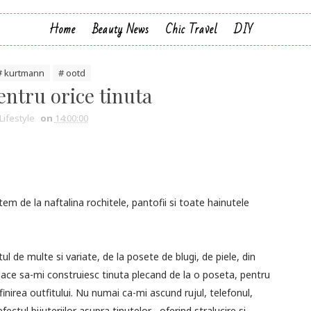
Home
Beauty News
Chic Travel
DIY
# kurtmann
# ootd
entru orice tinuta
Lifestyle
on
14:00:00
tem de la naftalina rochitele, pantofii si toate hainutele
de multe si variate, de la posete de blugi, de piele, din
i place sa-mi construiesc tinuta plecand de la o poseta, pentru
inirea outfitului. Nu numai ca-mi ascund rujul, telefonul,
ctul bijuteriilor asupra tinutelor , oferind stralucire si