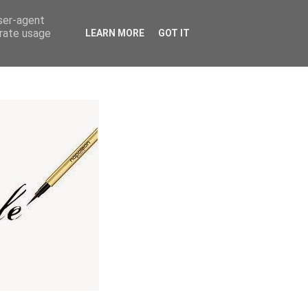
user-agent
erate usage
LEARN MORE
GOT IT