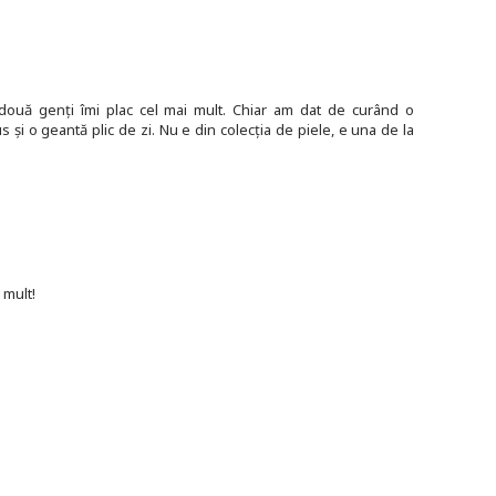
două genți îmi plac cel mai mult. Chiar am dat de curând o
și o geantă plic de zi. Nu e din colecția de piele, e una de la
 mult!