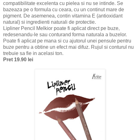
compatibilitate excelenta cu pielea si nu se intinde. Se
bazeaza pe o formula cu cea
r
a, cu un continut mare de
pigment. De asemenea, contin vitamina E (antioxid
ant
natural) si ingredienti naturali de prot
ectie.
Lipliner Pencil
Melkior
poate fi aplicat direct pe buze
,
r
edesenandu-le sau
conturand forma naturala a buzel
or
.
P
oate fi aplicat pe mana si cu ajutorul unei pensule pentru
buze pent
r
u a obtine un efect mai difuz. Ruj
ul
si conturul nu
trebuie sa fie in acel
asi
ton.
Pret 19.90 lei