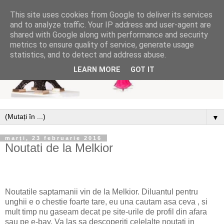
This site uses cookies from Google to deliver its services
and to analyze traffic. Your IP address and user-agent are
shared with Google along with performance and security
metrics to ensure quality of service, generate usage
statistics, and to detect and address abuse.
LEARN MORE
GOT IT
▼
marți, 23 februarie 2016
Noutati de la Melkior
Noutatile saptamanii vin de la Melkior. Diluantul pentru
unghii e o chestie foarte tare, eu una cautam asa ceva , si
mult timp nu gaseam decat pe site-urile de profil din afara
sau pe e-bay. Va las sa descoperiti celelalte noutati in