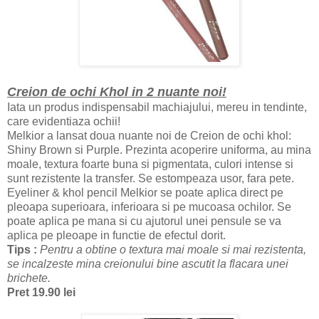
Creion de ochi Khol in 2 nuante noi!
Iata un produs indispensabil m
achiajului, mereu in tendinte,
care evidentiaza ochii!
Melkior
a lansat doua nuante noi de
Creion de ochi khol
:
Shiny
Brown
si
Purple
. Prezinta acoperire uniforma, au mina
moale, textura foarte b
una si
pigmentata, culori intense si
sunt rezistente la
transfer
.
Se estompeaza usor
, f
ara pete.
Eyeliner & khol pencil Melkior
se poate aplica di
rect pe
pleoapa
superioara, inferioara si pe m
ucoasa ochilor
. Se
p
oate aplica pe mana si cu ajutorul unei pensule se va
aplica pe pl
eoape in functie de efectul dorit.
Tips :
Pentru a obtine o textura mai moale si mai rezistenta,
se incalzest
e mina creionului bine ascutit la flacara unei
b
richete.
Pret 19.90 lei