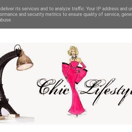
eliver its services and to analyze traffic. Your IP address and 
ormance and security metrics to ensure quality of service, gen
abuse.