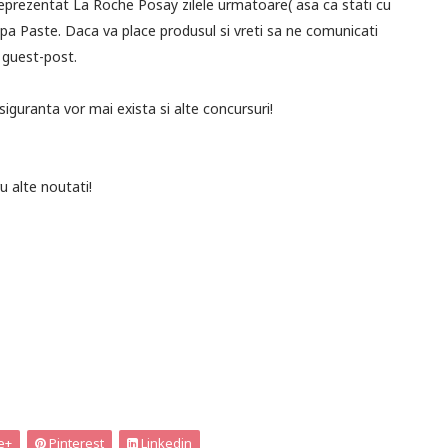
reprezentat La Roche Posay zilele urmatoare( asa ca stati cu
e dupa Paste. Daca va place produsul si vreti sa ne comunicati
 guest-post.
siguranta vor mai exista si alte concursuri!
u alte noutati!
e+
Pinterest
Linkedin