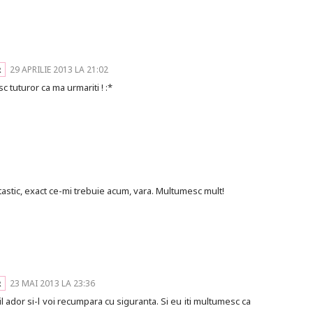
29 APRILIE 2013 LA 21:02
sc tuturor ca ma urmariti ! :*
antastic, exact ce-mi trebuie acum, vara. Multumesc mult!
23 MAI 2013 LA 23:36
 il ador si-l voi recumpara cu siguranta. Si eu iti multumesc ca