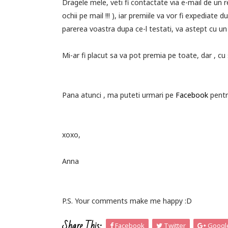
Dragele mele, veti fi contactate via e-mail de un 
ochii pe mail !!! ), iar premiile va vor fi expediat
parerea voastra dupa ce-l testati, va astept cu un
Mi-ar fi placut sa va pot premia pe toate, dar , cu 
Pana atunci , ma puteti urmari pe
Facebook
pentr
xoxo,
Anna
P.S. Your comments make me happy :D
Share This:
Facebook
Twitter
Googl