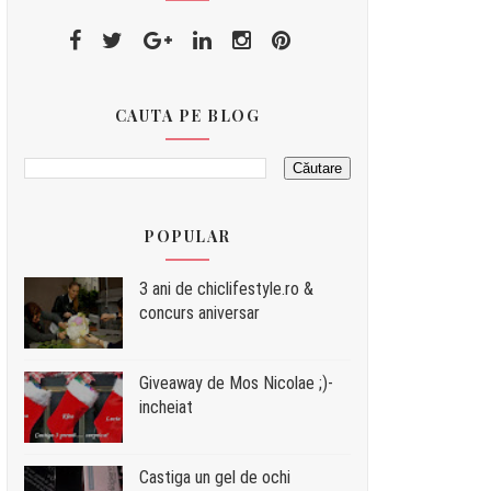
CAUTA PE BLOG
POPULAR
3 ani de chiclifestyle.ro &
concurs aniversar
Giveaway de Mos Nicolae ;)-
incheiat
Castiga un gel de ochi