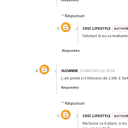
Răspundeți
Răspunsuri
CHIC LIFESTYLE
Felicitari! Si eu va multume
Răspundeți
SUZANNE
23 MAI 2013 LA 23:34
L-am primit si il folosesc de 2 zile. E f
Răspundeți
Răspunsuri
CHIC LIFESTYLE
Ma bucur ca-ti place, si eu