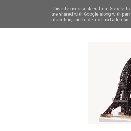
This site uses cookies from Google to d
are shared with Google along with perf
statistics, and to detect and address 