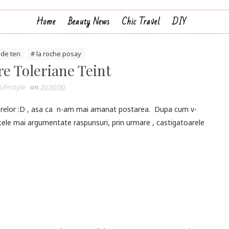
Home
Beauty News
Chic Travel
DIY
 de ten
# la roche posay
re Toleriane Teint
Lifestyle
on
20:30:00
oarelor :D , asa ca n-am mai amanat postarea. Dupa cum v-
 cele mai argumentate raspunsuri, prin urmare , castigatoarele