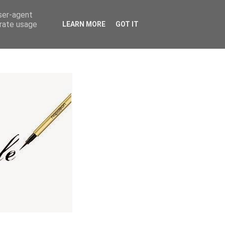
user-agent
erate usage
LEARN MORE
GOT IT