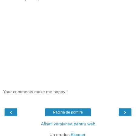
Your comments make me happy !
‹
›
Pagina de pornire
Afișați versiunea pentru web
Un produs
Blogger
.