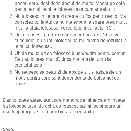
pentru corp, desi detin destul de multe. Macar pe cele
pentru ten si ochi le folosesc asa cum ar trebui ;)
Nu folosesc in fiecare zi creme cu fps pentru ten :( Ma
consolez cu faptul ca nu ma expun la soare prea mult .
Insa la plaja folosesc mereu lotiuni cu factor 30+.
Desi folosesc produse care ar trebui sa-mi "dizolve"
cuticulele, nu sunt intotdeauna multumita de rezultat, si
le tai cu forfecuta .
Uit de multe ori sa folosesc blush/pudra pentru contur.
Sau aplic prea mult :D .Inca mai am de lucru la
capitolul asta .
Nu reusesc sa beau 2l de apa pe zi , si asta este un
motiv pentru care sunt dependenta de balsamul de
buze.
Dar, cu toate astea, sunt tare mandra de mine ca am invatat
sa folosesc tusul de ochi, ca reusesc sa-mi fac singura un
machiaj dragutz si o manichiura acceptabila.
xoxo,