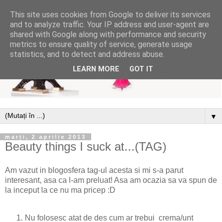
This site uses cookies from Google to deliver its services
and to analyze traffic. Your IP address and user-agent are
shared with Google along with performance and security
metrics to ensure quality of service, generate usage
statistics, and to detect and address abuse.
LEARN MORE
GOT IT
▼
marți, 2 aprilie 2013
Beauty things I suck at...(TAG)
Am vazut in blogosfera tag-ul acesta si mi s-a parut
interesant, asa ca l-am preluat! Asa am ocazia sa va spun de
la inceput la ce nu ma pricep :D
Nu folosesc atat de des cum ar trebui crema/unt